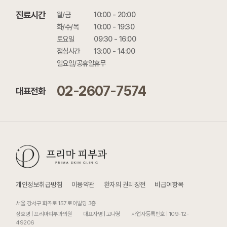
진료시간
월/금

10:00 - 20:00

화/수/목

10:00 - 19:30

토요일

09:30 - 16:00

점심시간

13:00 - 14:00

일요일/공휴일
휴무
02-2607-7574
대표전화
개인정보취급방침
이용약관
환자의 권리장전
비급여항목
서울 강서구 화곡로 157 로이빌딩 3층
상호명 | 프리마피부과의원
대표자명 | 고나영
사업자등록번호 | 109-12-
49206