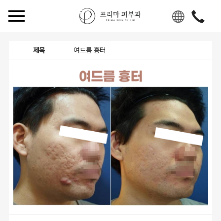
KO
R
CH
제목
여드름 흉터
N
EN
G
JPN