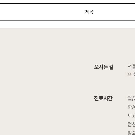
제목
서울
오시는 길
진료시간
월/
화/
토요
점심
일