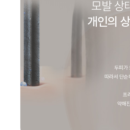
모발 상
개인의 상
두피가 
따라서 단순
프
약해진