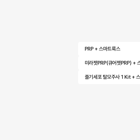
PRP + 스마트룩스
미라젯PRP(큐어젯PRP) +
줄기세포 탈모주사 1 Kit +